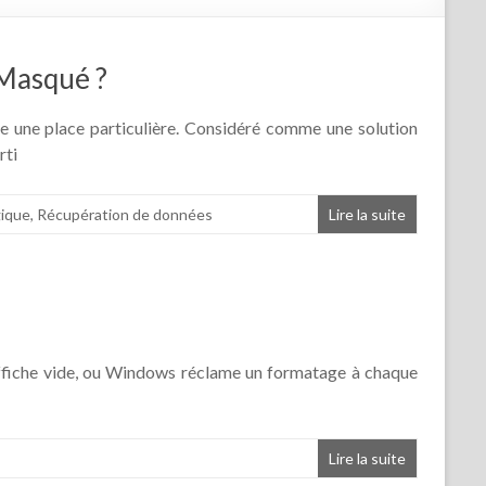
 Masqué ?
une place particulière. Considéré comme une solution
rti
gique
,
Récupération de données
Lire la suite
s’affiche vide, ou Windows réclame un formatage à chaque
Lire la suite