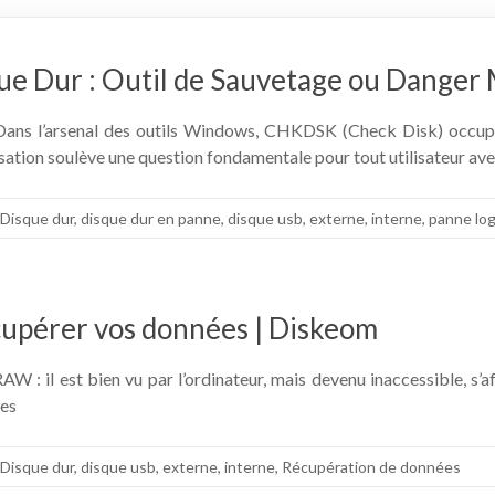
ue Dur : Outil de Sauvetage ou Danger
ans l’arsenal des outils Windows, CHKDSK (Check Disk) occupe 
ation soulève une question fondamentale pour tout utilisateur ave
Disque dur
,
disque dur en panne
,
disque usb
,
externe
,
interne
,
panne lo
cupérer vos données | Diskeom
RAW : il est bien vu par l’ordinateur, mais devenu inaccessible, 
des
Disque dur
,
disque usb
,
externe
,
interne
,
Récupération de données