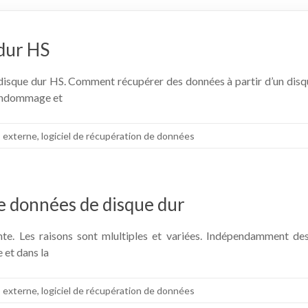
dur HS
 un disque dur HS. Comment récupérer des données à partir d’un di
’endommage et
,
externe
,
logiciel de récupération de données
de données de disque dur
e. Les raisons sont mlultiples et variées. Indépendamment des 
 et dans la
,
externe
,
logiciel de récupération de données