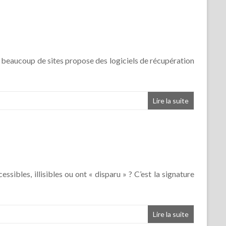
», beaucoup de sites propose des logiciels de récupération
Lire la suite
ssibles, illisibles ou ont « disparu » ? C’est la signature
Lire la suite