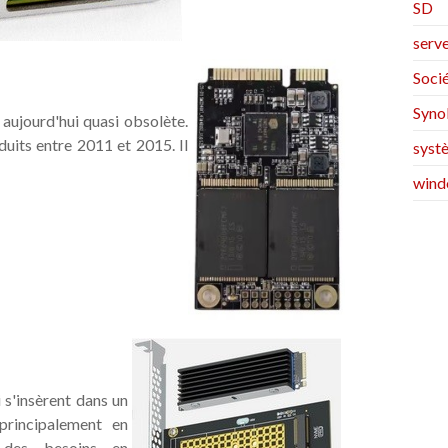
SD
serv
Soci
Syno
ujourd'hui quasi obsolète.
uits entre 2011 et 2015. Il
systè
wind
 s'insèrent dans un
principalement en
r des besoins en