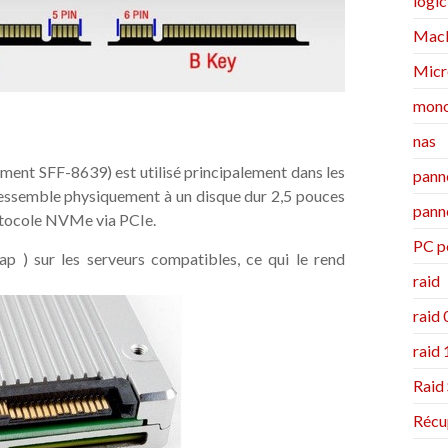
logic
MacB
Micr
mono
nas
ment SFF-8639) est utilisé principalement dans les
pann
l ressemble physiquement à un disque dur 2,5 pouces
pann
rotocole NVMe via PCIe.
PC p
ap ) sur les serveurs compatibles, ce qui le rend
raid
raid 
raid 
Raid
Récu