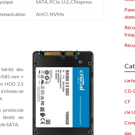
ysique
SATA, PCIe, U.2, CFexpress
Panne
ommunication
AHCI, NVMe
donn
Récu
fréqu
Récu
Cat
 hérité des
 69,85 mm ×
cart
les HDD 2,5
 à niveau un
CD-
r.
CF
le protocole
clé 
 limité en
Comp
ole SATA.
das