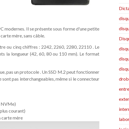
Dict
disqu
disqu
 PC modernes. Il se présente sous forme d'une petite
 carte mère, sans câble.
Disq
re ou cinq chiffres : 2242, 2260, 2280, 22110 . Le
disq
ants la longueur (42, 60, 80 ou 110 mm). Le format
disq
disq
que, pas un protocole . Un SSD M.2 peut fonctionner
 sont pas interchangeables, même si le connecteur
drob
entr
exte
is NVMe)
inter
plus courant)
 carte mère
labo