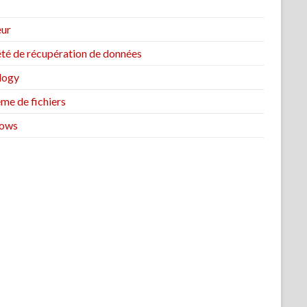
eur
été de récupération de données
logy
me de fichiers
ows