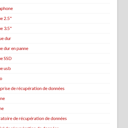
aphone
e 2.5"
e 3.5"
ue dur
ue dur en panne
ue SSD
ue usb
o
eprise de récupération de données
rne
ne
ratoire de récupération de données