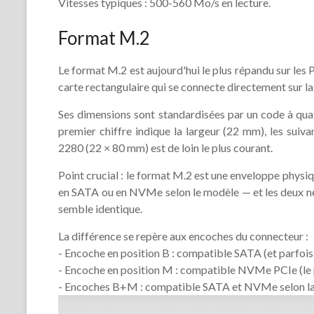
Vitesses typiques : 500-560 Mo/s en lecture.
Format M.2
Le format M.2 est aujourd'hui le plus répandu sur les
carte rectangulaire qui se connecte directement sur la
Ses dimensions sont standardisées par un code à quat
premier chiffre indique la largeur (22 mm), les suiv
2280 (22 × 80 mm) est de loin le plus courant.
Point crucial : le format M.2 est une enveloppe physi
en SATA ou en NVMe selon le modèle — et les deux ne
semble identique.
La différence se repère aux encoches du connecteur :
- Encoche en position B : compatible SATA (et parfo
- Encoche en position M : compatible NVMe PCIe (le 
- Encoches B+M : compatible SATA et NVMe selon la