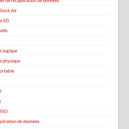
iel de récupération de données
ook Air
o SD
lith
e logique
e physique
ortable
0
1
 SSD
pération de données