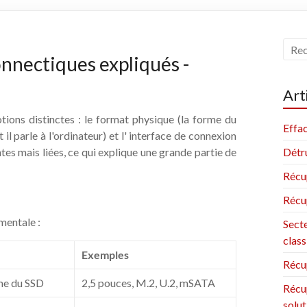
onnectiques expliqués -
Art
ions distinctes : le format physique (la forme du
Effac
l parle à l'ordinateur) et l' interface de connexion
tes mais liées, ce qui explique une grande partie de
Détru
Récu
Récu
amentale :
Secte
clas
Exemples
Récu
rme du SSD
2,5 pouces, M.2, U.2, mSATA
Récup
solut