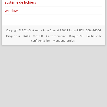
système de fichiers
windows
Copyright © 2026 Diskeom - 9 rue Gonnet 75011 Paris -SIREN : 808694004
Disque dur
RAID
Clé USB
Carte mémoire
Disque SSD
Politique de
confidentialité
Mentions légales