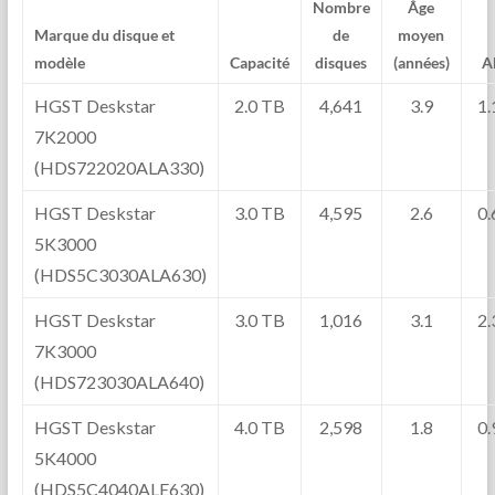
Nombre
Âge
Marque du disque et
de
moyen
modèle
Capacité
disques
(années)
A
HGST Deskstar
2.0 TB
4,641
3.9
1
7K2000
(HDS722020ALA330)
HGST Deskstar
3.0 TB
4,595
2.6
0
5K3000
(HDS5C3030ALA630)
HGST Deskstar
3.0 TB
1,016
3.1
2
7K3000
(HDS723030ALA640)
HGST Deskstar
4.0 TB
2,598
1.8
0
5K4000
(HDS5C4040ALE630)