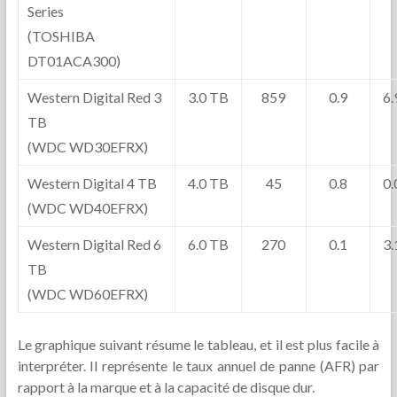
Series
(TOSHIBA
DT01ACA300)
Western Digital Red 3
3.0 TB
859
0.9
6
TB
(WDC WD30EFRX)
Western Digital 4 TB
4.0 TB
45
0.8
0
(WDC WD40EFRX)
Western Digital Red 6
6.0 TB
270
0.1
3
TB
(WDC WD60EFRX)
Le graphique suivant résume le tableau, et il est plus facile à
interpréter. Il représente le taux annuel de panne (AFR) par
rapport à la marque et à la capacité de disque dur.