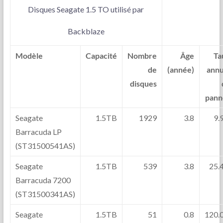
Disques Seagate 1.5 TO utilisé par
Backblaze
Modèle
Capacité
Nombre
Âge
Ta
de
(année)
annu
disques
pann
Seagate
1.5TB
1929
3.8
9.
Barracuda LP
(ST31500541AS)
Seagate
1.5TB
539
3.8
25.
Barracuda 7200
(ST31500341AS)
Seagate
1.5TB
51
0.8
120.