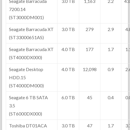
Seagate Barracuda
3.0 TB
1,163
2.2
43
7200.14
(ST3000DM001)
Seagate Barracuda XT
3.0 TB
279
2.9
4
(ST33000651AS)
Seagate Barracuda XT
4.0 TB
177
1.7
1
(ST4000DX000)
Seagate Desktop
4.0 TB
12,098
0.9
2
HDD.15
(ST4000DM000)
Seagate 6 TB SATA
6.0 TB
45
0.4
0
3.5
(ST6000DX000)
Toshiba DT01ACA
3.0 TB
47
1.7
3