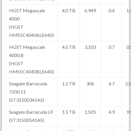
HGST Megascale
4.0 TB
6,949
0.4
1
4000
(HGST
HMS5C4040ALE640)
HGST Megascale
4.0 TB
3,103
0.7
0
4000.B
(HGST
HMS5C4040BLE640)
Seagate Barracuda
1.5 TB
306
4.7
23
7200.11
(ST31500341AS)
Seagate Barracuda LP
1.5 TB
1,505
4.9
9
(ST31500541AS)